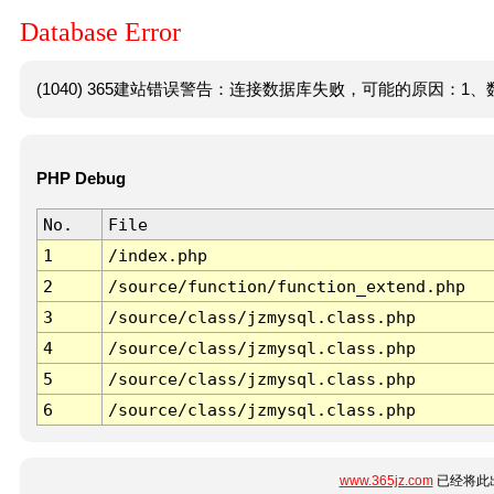
Database Error
(1040) 365建站错误警告：连接数据库失败，可能的原因：1、数
PHP Debug
No.
File
1
/index.php
2
/source/function/function_extend.php
3
/source/class/jzmysql.class.php
4
/source/class/jzmysql.class.php
5
/source/class/jzmysql.class.php
6
/source/class/jzmysql.class.php
www.365jz.com
已经将此