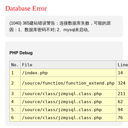
Database Error
(1040) 365建站错误警告：连接数据库失败，可能的原
因：1、数据库密码不对; 2、mysql未启动。
PHP Debug
No.
File
Line
1
/index.php
14
2
/source/function/function_extend.php
324
3
/source/class/jzmysql.class.php
211
4
/source/class/jzmysql.class.php
62
5
/source/class/jzmysql.class.php
94
6
/source/class/jzmysql.class.php
76