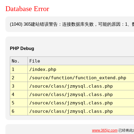
Database Error
(1040) 365建站错误警告：连接数据库失败，可能的原因：1、数
PHP Debug
No.
File
1
/index.php
2
/source/function/function_extend.php
3
/source/class/jzmysql.class.php
4
/source/class/jzmysql.class.php
5
/source/class/jzmysql.class.php
6
/source/class/jzmysql.class.php
www.365jz.com
已经将此