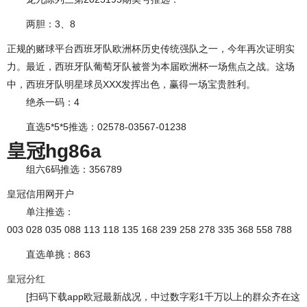
两胆：3、8
正规的赌球平台西班牙队欧洲杯历史传统强队之一，今年再次证明实
力。最近，西班牙队葡萄牙队被誉为本届欧洲杯一场焦点之战。这场
中，西班牙队明星球员XXX发挥出色，赢得一场宝贵胜利。
绝杀一码：4
直选5*5*5推选：02578-03567-01238
皇冠hg86a
组六6码推选：356789
皇冠信用网开户
单注推选：
003 028 035 088 113 118 135 168 239 258 278 335 368 558 788
直选单挑：863
皇冠分红
[扫码下载app欧冠最新战况，中过数字彩1千万以上的群众齐在这