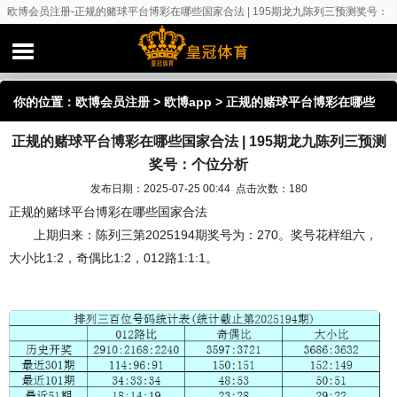
欧博会员注册-正规的赌球平台博彩在哪些国家合法 | 195期龙九陈列三预测奖号：
个位分析
你的位置：
欧博会员注册
>
欧博app
> 正规的赌球平台博彩在哪些
正规的赌球平台博彩在哪些国家合法 | 195期龙九陈列三预测
国家合法 | 195期龙九陈列三预测奖号：个位分析
奖号：个位分析
发布日期：2025-07-25 00:44 点击次数：180
正规的赌球平台博彩在哪些国家合法
上期归来：陈列三第2025194期奖号为：270。奖号花样组六，
大小比1:2，奇偶比1:2，012路1:1:1。