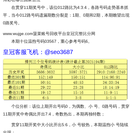
在贯穿11期奖号中，该位012路比为4:3:4，各路号码走势基本抓
平，当今012路号码遗漏期数分裂是：1期、0期和2期，本期瞻望出现
0路奖号。
www.wujge.com菠菜账号回收平台
皇冠完整比分网
本期十位温煦号码03567，重心参考号码6。
皇冠客服飞机：@seo3687
个位分析：该位上期开出号码0，为偶数、小 号、0路号码，贯穿
11期开奖中奇偶比开出7:4，奇数热出，本期再独特数；
贯穿11期开奖中大小比开出5:6，小 号较热，本期温煦小 号陆续
出现；