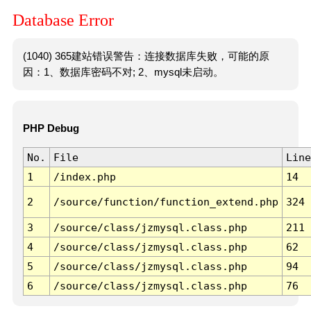
Database Error
(1040) 365建站错误警告：连接数据库失败，可能的原
因：1、数据库密码不对; 2、mysql未启动。
PHP Debug
No.
File
Line
1
/index.php
14
2
/source/function/function_extend.php
324
3
/source/class/jzmysql.class.php
211
4
/source/class/jzmysql.class.php
62
5
/source/class/jzmysql.class.php
94
6
/source/class/jzmysql.class.php
76